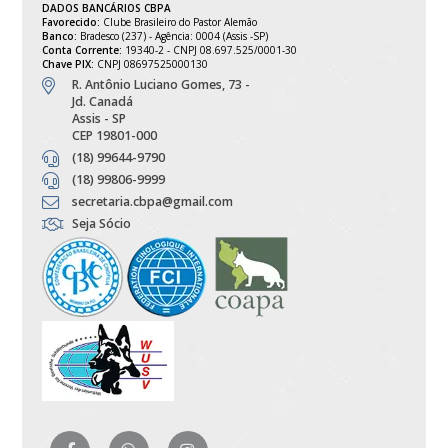
DADOS BANCÁRIOS CBPA
Favorecido:
Clube Brasileiro do Pastor Alemão
Banco:
Bradesco (237) - Agência: 0004 (Assis -SP)
Conta Corrente:
19340-2 - CNPJ 08.697.525/0001-30
Chave PIX:
CNPJ 08697525000130
R. Antônio Luciano Gomes, 73 -
Jd. Canadá
Assis - SP
CEP 19801-000
(18) 99644-9790
(18) 99806-9999
secretaria.cbpa@gmail.com
Seja Sócio