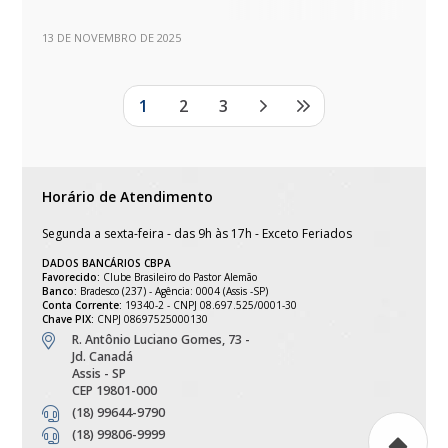
13 DE NOVEMBRO DE 2025
1
2
3
Horário de Atendimento
Segunda a sexta-feira - das 9h às 17h - Exceto Feriados
DADOS BANCÁRIOS CBPA
Favorecido:
Clube Brasileiro do Pastor Alemão
Banco:
Bradesco (237) - Agência: 0004 (Assis -SP)
Conta Corrente:
19340-2 - CNPJ 08.697.525/0001-30
Chave PIX:
CNPJ 08697525000130
R. Antônio Luciano Gomes, 73 -
Jd. Canadá
Assis - SP
CEP 19801-000
(18) 99644-9790
(18) 99806-9999