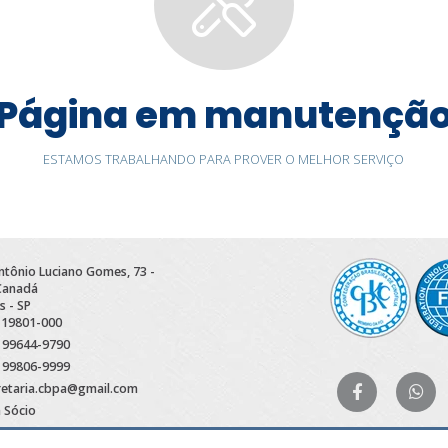
Página em manutençã
ESTAMOS TRABALHANDO PARA PROVER O MELHOR SERVIÇO
Antônio Luciano Gomes, 73 -
 Canadá
s - SP
 19801-000
) 99644-9790
) 99806-9999
retaria.cbpa@gmail.com
a Sócio