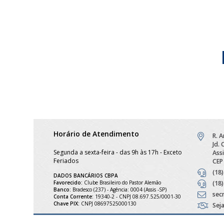
Horário de Atendimento
R. 
Jd.
Segunda a sexta-feira - das 9h às 17h - Exceto
Assi
Feriados
CEP
(18
DADOS BANCÁRIOS CBPA
Favorecido:
Clube Brasileiro do Pastor Alemão
(18
Banco:
Bradesco (237) - Agência: 0004 (Assis -SP)
sec
Conta Corrente:
19340-2 - CNPJ 08.697.525/0001-30
Chave PIX:
CNPJ 08697525000130
Sej