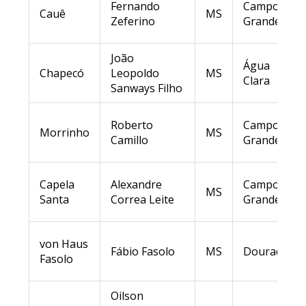
Fernando
Campo
Cauê
MS
Zeferino
Grande
João
Água
Chapecó
Leopoldo
MS
Clara
Sanways Filho
Roberto
Campo
Morrinho
MS
Camillo
Grande
Capela
Alexandre
Campo
MS
Santa
Correa Leite
Grande
von Haus
Fábio Fasolo
MS
Dourados
Fasolo
Oilson