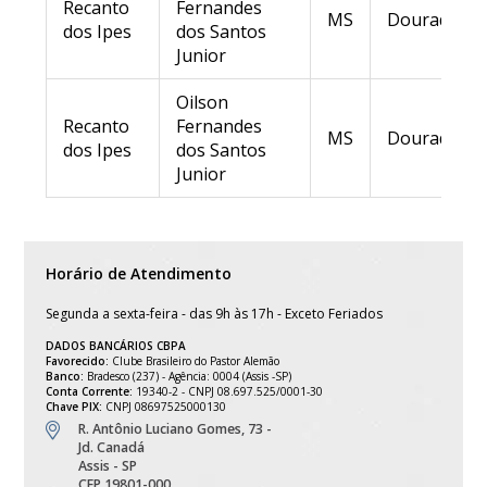
Recanto
Fernandes
MS
Dourados
dos Ipes
dos Santos
Junior
Oilson
Recanto
Fernandes
MS
Dourados
dos Ipes
dos Santos
Junior
Horário de Atendimento
Segunda a sexta-feira - das 9h às 17h - Exceto Feriados
DADOS BANCÁRIOS CBPA
Favorecido:
Clube Brasileiro do Pastor Alemão
Banco:
Bradesco (237) - Agência: 0004 (Assis -SP)
Conta Corrente:
19340-2 - CNPJ 08.697.525/0001-30
Chave PIX:
CNPJ 08697525000130
R. Antônio Luciano Gomes, 73 -
Jd. Canadá
Assis - SP
CEP 19801-000