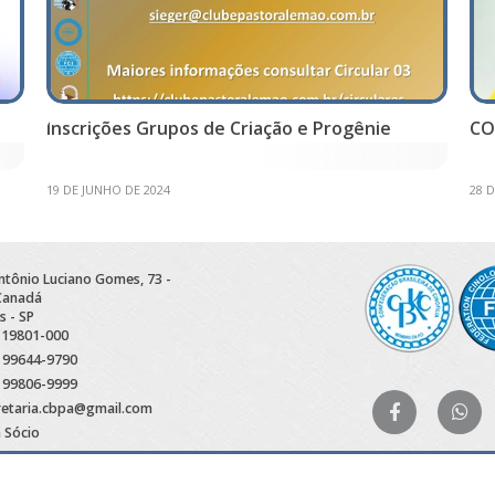
Inscrições Grupos de Criação e Progênie
CO
19 DE JUNHO DE 2024
28 D
Antônio Luciano Gomes, 73 -
 Canadá
s - SP
 19801-000
) 99644-9790
) 99806-9999
retaria.cbpa@gmail.com
a Sócio