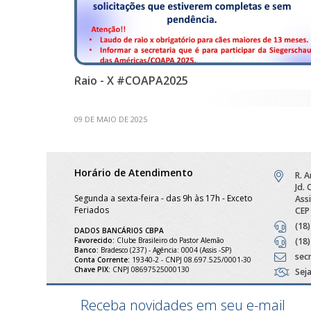
Raio - X #COAPA2025
09 DE MAIO DE 2025
Horário de Atendimento
R. 
Jd.
Segunda a sexta-feira - das 9h às 17h - Exceto
Assi
Feriados
CEP
(18
DADOS BANCÁRIOS CBPA
Favorecido:
Clube Brasileiro do Pastor Alemão
(18
Banco:
Bradesco (237) - Agência: 0004 (Assis -SP)
sec
Conta Corrente:
19340-2 - CNPJ 08.697.525/0001-30
Chave PIX:
CNPJ 08697525000130
Sej
Receba novidades em seu e-mail