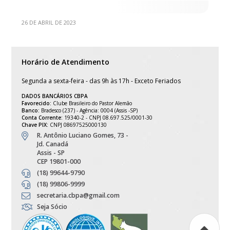
26 DE ABRIL DE 2023
Horário de Atendimento
Segunda a sexta-feira - das 9h às 17h - Exceto Feriados
DADOS BANCÁRIOS CBPA
Favorecido:
Clube Brasileiro do Pastor Alemão
Banco:
Bradesco (237) - Agência: 0004 (Assis -SP)
Conta Corrente:
19340-2 - CNPJ 08.697.525/0001-30
Chave PIX:
CNPJ 08697525000130
R. Antônio Luciano Gomes, 73 -
Jd. Canadá
Assis - SP
CEP 19801-000
(18) 99644-9790
(18) 99806-9999
secretaria.cbpa@gmail.com
Seja Sócio